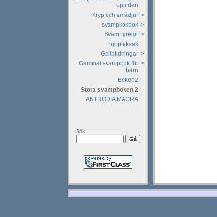
upp den
Kryp och smådjur
>
svampkokbok
>
Svampgrejor
>
tuppleksak
Gallbildningar
>
Gammal svampbok för
>
barn
Boken2
Stora svampboken 2
ANTRODIA MACRA
Sök