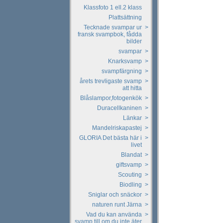
Klassfoto 1 ell.2 klass
Plattsättning
Tecknade svampar ur
>
fransk svampbok, fådda
bilder
svampar
>
Knarksvamp
>
svampfärgning
>
årets trevligaste svamp
>
att hitta
Blåslampor,fotogenkök
>
Duracellkaninen
>
Länkar
>
Mandelriskapastej
>
GLORIA Det bästa här i
>
livet
Blandat
>
giftsvamp
>
Scouting
>
Biodling
>
Sniglar och snäckor
>
naturen runt Järna
>
Vad du kan använda
>
svamp till om du inte äter