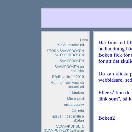
Hem
Här finns ett ti
Så du hittade hit
nedladdning här
STORA SVAMPBOKEN
Boken fick för m
MED TICKBOKEN
för att det skul
SVAMPBOKEN
SVAMPBOKEN på
estniska
Du kan klicka p
Rödlista tickor 2010
webbläsare, sed
Hur man kan vara så
korkad att
Eller så kan du
tickboken
länk som", så k
Min e-post
mitt arbetsliv
Om mig
jag var inget snille p
Boken2
skolan
SVAMPKURSER,
SVAMPUTFLYKTER m.m