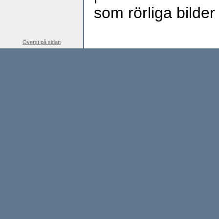
som rörliga bilde
Överst på sidan