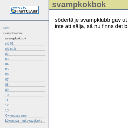
svampkokbok
södertälje svampklubb gav ut d
inte att sälja, så nu finns de
Hem
svampkokbok
svampkokbok
sid 01
sid ett b
02
03
04
05
06
07
08
09
10
11
12
13
Oxtungssvamp
Löksoppa med svavelticka