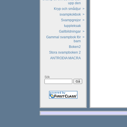
upp den
Kryp och smådjur
>
svampkokbok
>
Svampgrejor
>
tuppleksak
Gallbildningar
>
Gammal svampbok för
>
barn
Boken2
Stora svampboken 2
ANTRODIA MACRA
Sök