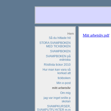
Hem
Mitt arbetsliv.pdf
Så du hittade hit
STORA SVAMPBOKEN
MED TICKBOKEN
SVAMPBOKEN
SVAMPBOKEN på
estniska
Rödlista tickor 2010
Hur man kan vara så
korkad att
tickboken
Min e-post
mitt arbetsliv
Om mig
jag var inget snille p
skolan
SVAMPKURSER,
SVAMPUTFLYKTER m.m