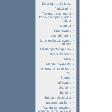
Klassfoto 1 ell.2 klass
Plattsättning
Tecknade svampar ur
>
fransk svampbok, fådda
bilder
svampar
>
Knarksvamp
>
svampfärgning
>
årets trevligaste svamp
>
att hitta
Blåslampor,fotogenkök
>
Duracellkaninen
>
Länkar
>
Mandelriskapastej
>
GLORIA Det bästa här i
>
livet
Blandat
>
giftsvamp
>
Scouting
>
Biodling
>
Sniglar och snäckor
>
naturen runt Järna
>
Vad du kan använda
>
svamp till om du inte äter