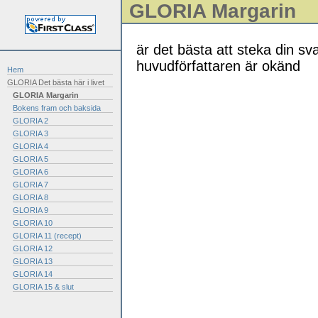
GLORIA Margarin
är det bästa att steka din sv
huvudförfattaren är okänd
Hem
GLORIA Det bästa här i livet
GLORIA Margarin
Bokens fram och baksida
GLORIA 2
GLORIA 3
GLORIA 4
GLORIA 5
GLORIA 6
GLORIA 7
GLORIA 8
GLORIA 9
GLORIA 10
GLORIA 11 (recept)
GLORIA 12
GLORIA 13
GLORIA 14
GLORIA 15 & slut