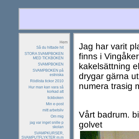
Hem
Jag har varit pl
Så du hittade hit
STORA SVAMPBOKEN
finns i Vingåke
MED TICKBOKEN
kakelsättning el
SVAMPBOKEN
SVAMPBOKEN på
drygar gärna u
estniska
Rödlista tickor 2010
numera trasig 
Hur man kan vara så
korkad att
tickboken
Min e-post
mitt arbetsliv
Vårt badrum. bi
Om mig
golvet
jag var inget snille p
skolan
SVAMPKURSER,
SVAMPUTFLYKTER m.m