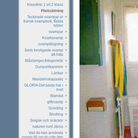
Klassfoto 1 ell.2 klass
Plattsättning
Tecknade svampar ur
>
fransk svampbok, fådda
bilder
svampar
>
Knarksvamp
>
svampfärgning
>
årets trevligaste svamp
>
att hitta
Blåslampor,fotogenkök
>
Duracellkaninen
>
Länkar
>
Mandelriskapastej
>
GLORIA Det bästa här i
>
livet
Blandat
>
giftsvamp
>
Scouting
>
Biodling
>
Sniglar och snäckor
>
naturen runt Järna
>
Vad du kan använda
>
svamp till om du inte äter