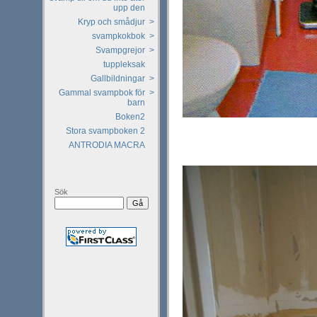
upp den
Kryp och smådjur
>
svampkokbok
>
Svampgrejor
>
tuppleksak
Gallbildningar
>
Gammal svampbok för
>
barn
Boken2
Stora svampboken 2
ANTRODIA MACRA
Sök