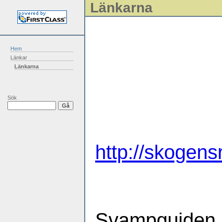
Länkarna
Hem
Länkar
Länkarna
Sök
http://skogensr
Svampgui