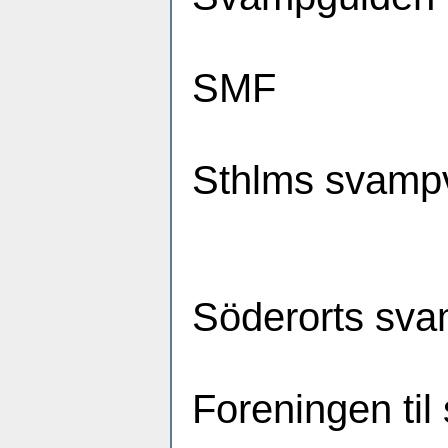
SM
Sthlms sva
Söderorts sv
Foreningen t