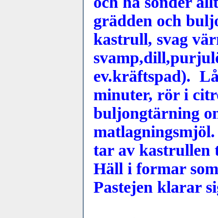
och ha sönder allt
grädden och bulj
kastrull, svag vär
svamp,dill,purju
ev.kräftspad). Lå
minuter, rör i ci
buljongtärning om
matlagningsmjöl.
tar av kastrullen t
Häll i formar som 
Pastejen klarar si