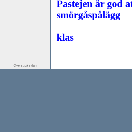
Pastejen är god at
smörgåspålägg
klas
Överst på sidan