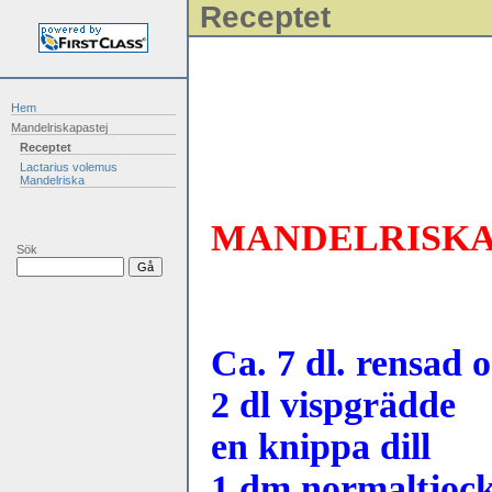
Receptet
Hem
Mandelriskapastej
Receptet
Lactarius volemus
Mandelriska
MANDELRISKA
Sök
Ca. 7 dl. rensad
2 dl vispgrädde
en knippa dill
1 dm normaltjock