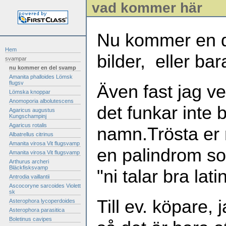
vad kommer här
Nu kommer en de
Hem
bilder, eller ba
svampar
nu kommer en del svamp
Amanita phalloides Lömsk
flugsv
Även fast jag ve
Lömska knoppar
Anomoporia albolutescens
det funkar inte 
Agaricus augustus
Kungschampinj
Agaricus rotalis
namn.Trösta er me
Albatrellus citrinus
Amanita virosa Vit flugsvamp
en palindrom so
Amanita virosa Vit flugsvamp
Arthurus archeri
Bläckfisksvamp
"ni talar bra lati
Antrodia vaillantii
Ascocoryne sarcoides Violett
sk
Till ev. köpare,
Asterophora lycoperdoides
Asterophora parasitica
Boletinus cavipes