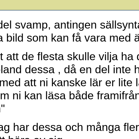
l svamp, antingen sällsynt
ra bild som kan få vara med 
t att de flesta skulle vilja h
bland dessa , då en del inte
d att ni kanske lär er lite l
m ni kan läsa både framifrån
n"
 jag har dessa och många fle