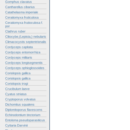
Gomphus clavatus
Cantharellus cibarius
Catathelasma imperiale
Ceratiomyxa fruticulosa
Ceratiomyxa frutioculosa f.
por
Clathrus ruber
Clitocybe,(Lepista,) nebularis
Climacocystis septentrionalis
Cordyceps capitata
Cordyceps entomorrhiza
Cordyceps militaris
Cordyceps longisegmentis
Cordyceps ophioglossoides
Coriolopsis gallica
Coriolopsis gallica
Coriolopsis trogi
Crucibulum laeve
Cyatus striatus
Cryptoporus volvatus
Dichomitus squalens
Diplomitoporus flavescens
Echinodontium tinctorium
Entoloma pseudoparasiticus
Cyttaria Darvinii