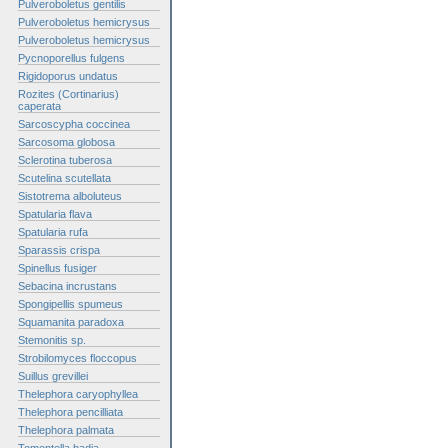
Pulveroboletus gentilis
Pulveroboletus hemicrysus
Pulveroboletus hemicrysus
Pycnoporellus fulgens
Rigidoporus undatus
Rozites (Cortinarius)
caperata
Sarcoscypha coccinea
Sarcosoma globosa
Sclerotina tuberosa
Scutelina scutellata
Sistotrema alboluteus
Spatularia flava
Spatularia rufa
Sparassis crispa
Spinellus fusiger
Sebacina incrustans
Spongipellis spumeus
Squamanita paradoxa
Stemonitis sp.
Strobilomyces floccopus
Suillus grevillei
Thelephora caryophyllea
Thelephora pencilliata
Thelephora palmata