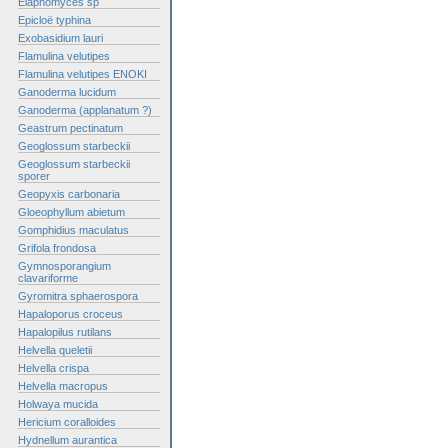
Elaphomyces sp
Epicloë typhina
Exobasidium lauri
Flamulina velutipes
Flamulina velutipes ENOKI
Ganoderma lucidum
Ganoderma (applanatum ?)
Geastrum pectinatum
Geoglossum starbeckii
Geoglossum starbeckii
sporer
Geopyxis carbonaria
Gloeophyllum abietum
Gomphidius maculatus
Grifola frondosa
Gymnosporangium
clavariforme
Gyromitra sphaerospora
Hapaloporus croceus
Hapalopilus rutilans
Helvella queletii
Helvella crispa
Helvella macropus
Holwaya mucida
Hericium coralloides
Hydnellum aurantica