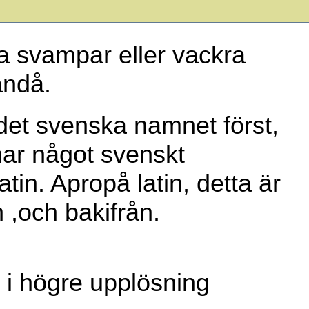
a svampar eller vackra
ändå.
a det svenska namnet först,
 har något svenskt
atin. Apropå latin, detta är
 ,och bakifrån.
r i högre upplösning