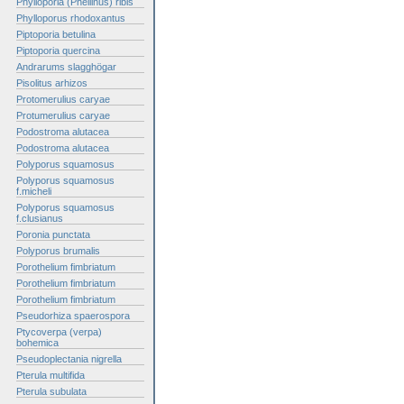
Phylloporia (Phellinus) ribis
Phylloporus rhodoxantus
Piptoporia betulina
Piptoporia quercina
Andrarums slagghögar
Pisolitus arhizos
Protomerulius caryae
Protumerulius caryae
Podostroma alutacea
Podostroma alutacea
Polyporus squamosus
Polyporus squamosus
f.micheli
Polyporus squamosus
f.clusianus
Poronia punctata
Polyporus brumalis
Porothelium fimbriatum
Porothelium fimbriatum
Porothelium fimbriatum
Pseudorhiza spaerospora
Ptycoverpa (verpa)
bohemica
Pseudoplectania nigrella
Pterula multifida
Pterula subulata