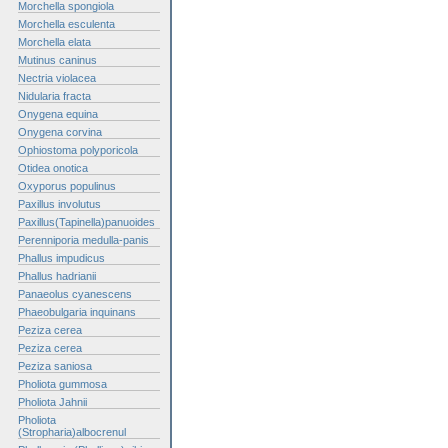
Morchella spongiola
Morchella esculenta
Morchella elata
Mutinus caninus
Nectria violacea
Nidularia fracta
Onygena equina
Onygena corvina
Ophiostoma polyporicola
Otidea onotica
Oxyporus populinus
Paxillus involutus
Paxillus(Tapinella)panuoides
Perenniporia medulla-panis
Phallus impudicus
Phallus hadrianii
Panaeolus cyanescens
Phaeobulgaria inquinans
Peziza cerea
Peziza cerea
Peziza saniosa
Pholiota gummosa
Pholiota Jahnii
Pholiota
(Stropharia)albocrenul