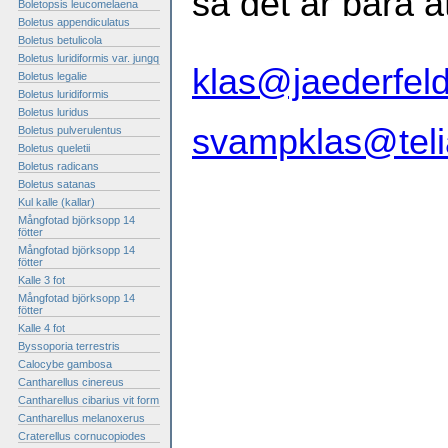
så det är bara a
Boletopsis leucomelaena
Boletus appendiculatus
Boletus betulicola
Boletus luridiformis var. jungq
klas@jaederfel
Boletus legalie
Boletus luridiformis
Boletus luridus
svampklas@tel
Boletus pulverulentus
Boletus queletii
Boletus radicans
Boletus satanas
Kul kalle (kallar)
Mångfotad björksopp 14
fötter
Mångfotad björksopp 14
fötter
Kalle 3 fot
Mångfotad björksopp 14
fötter
Kalle 4 fot
Byssoporia terrestris
Calocybe gambosa
Cantharellus cinereus
Cantharellus cibarius vit form
Cantharellus melanoxerus
Craterellus cornucopiodes