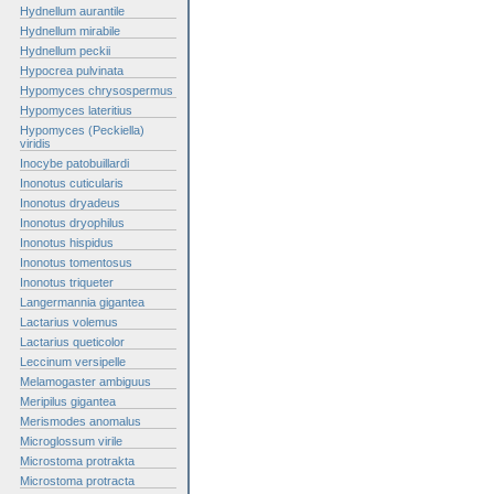
Hydnellum aurantile
Hydnellum mirabile
Hydnellum peckii
Hypocrea pulvinata
Hypomyces chrysospermus
Hypomyces lateritius
Hypomyces (Peckiella)
viridis
Inocybe patobuillardi
Inonotus cuticularis
Inonotus dryadeus
Inonotus dryophilus
Inonotus hispidus
Inonotus tomentosus
Inonotus triqueter
Langermannia gigantea
Lactarius volemus
Lactarius queticolor
Leccinum versipelle
Melamogaster ambiguus
Meripilus gigantea
Merismodes anomalus
Microglossum virile
Microstoma protrakta
Microstoma protracta