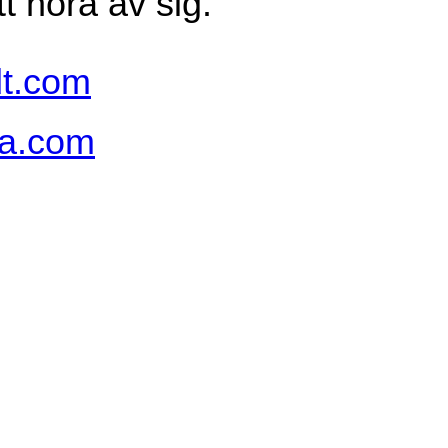
tt höra av sig.
dt.com
ia.com