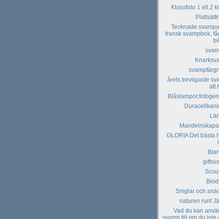
Klassfoto 1 ell.2 k
Plattsätt
Tecknade svampa
fransk svampbok, f
bi
svam
Knarksv
svampfärg
årets trevligaste s
att 
Blåslampor,fotoge
Duracellkan
Län
Mandelriskapa
GLORIA Det bästa h
Bla
gifts
Scou
Biod
Sniglar och snä
naturen runt J
Vad du kan anv
svamp till om du inte 