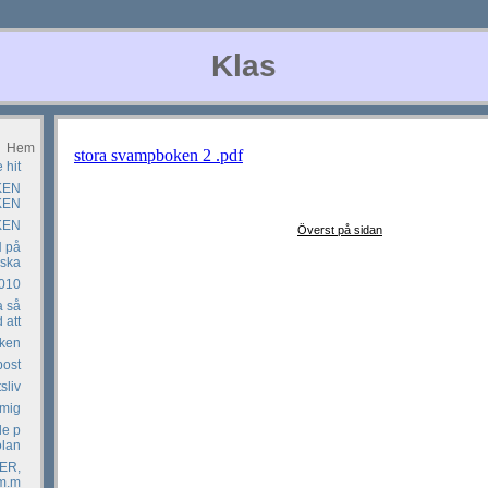
Klas
Hem
stora svampboken 2 .pdf
 hit
KEN
KEN
KEN
Överst på sidan
 på
iska
2010
a så
 att
oken
post
sliv
mig
le p
olan
ER,
m.m