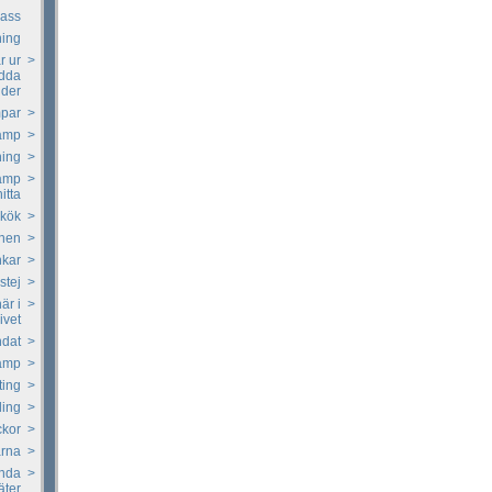
lass
ning
r ur
>
ådda
lder
par
>
amp
>
ning
>
vamp
>
hitta
nkök
>
inen
>
kar
>
stej
>
är i
>
livet
ndat
>
vamp
>
ting
>
ling
>
ckor
>
ärna
>
ända
>
äter