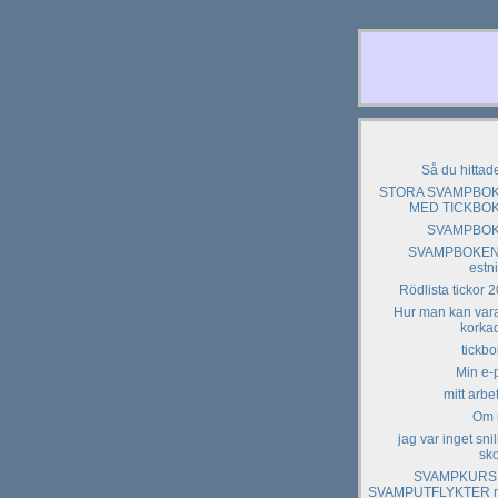
Så du hittade
STORA SVAMPBO
MED TICKBO
SVAMPBO
SVAMPBOKEN
estn
Rödlista tickor 
Hur man kan var
korkad
tickb
Min e-
mitt arbet
Om 
jag var inget snil
sk
SVAMPKURS
SVAMPUTFLYKTER 