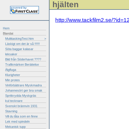
hjälten
http://www.tackfilm2.se/?id
Hem
Blandat
MultitaskingTest.htm
>
Läskigt om det är så !!!!!!
Söta baggar kalasar
leksaker
Bild från Söderhavet ????
Trafikmärken Berättelse
Älgfluga
Klurigheter
Min protes
Vinförbättrare Myskmadra
Johannesört ger bra smak
Spritkrydda Myskgräs
kul tecknare
Svenskt brännvin 1931
Stavning
Vill du låta som en finne
Lek med spindeln
Mekanisk tupp