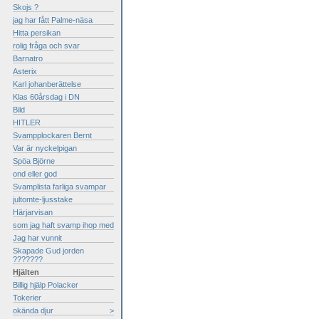
Skojs ?
jag har fått Palme-näsa
Hitta persikan
rolig fråga och svar
Barnatro
Asterix
Karl johanberättelse
Klas 60årsdag i DN
Bild
HITLER
Svampplockaren Bernt
Var är nyckelpigan
Spöa Björne
ond eller god
Svamplista farliga svampar
jultomte-ljusstake
Härjarvisan
som jag haft svamp ihop med
Jag har vunnit
Skapade Gud jorden
???????
Hjälten
Billig hjälp Polacker
Tokerier
okända djur
>