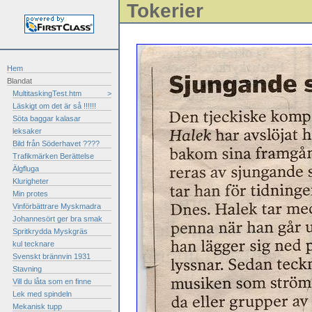
Tokerier
Hem
Blandat
MultitaskingTest.htm
>
Läskigt om det är så !!!!!!
Söta baggar kalasar
leksaker
Bild från Söderhavet ????
Trafikmärken Berättelse
Älgfluga
Klurigheter
Min protes
Vinförbättrare Myskmadra
Johannesört ger bra smak
Spritkrydda Myskgräs
kul tecknare
Svenskt brännvin 1931
Stavning
Vill du låta som en finne
Lek med spindeln
Mekanisk tupp