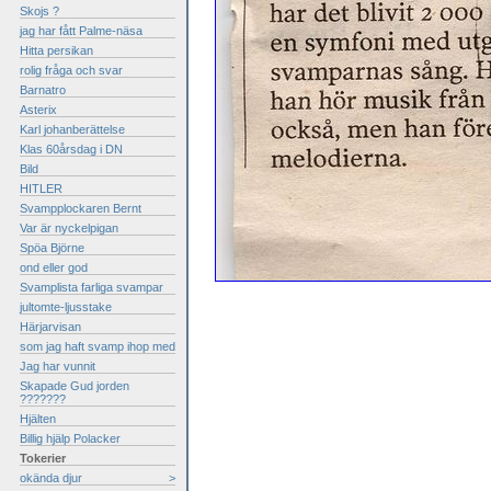
Skojs ?
jag har fått Palme-näsa
Hitta persikan
rolig fråga och svar
Barnatro
Asterix
Karl johanberättelse
Klas 60årsdag i DN
Bild
HITLER
Svampplockaren Bernt
Var är nyckelpigan
Spöa Björne
ond eller god
Svamplista farliga svampar
jultomte-ljusstake
Härjarvisan
som jag haft svamp ihop med
Jag har vunnit
Skapade Gud jorden
???????
Hjälten
Billig hjälp Polacker
Tokerier
okända djur
>