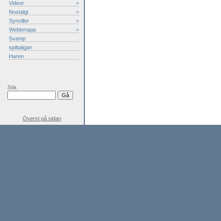
Videor
>
Nostalgi
>
Synvillor
>
Webbmapp
>
Svamp
spiltaligan
Haren
Sök
Överst på sidan