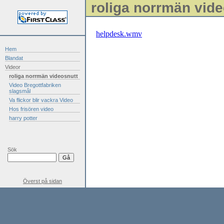
roliga norrmän vide
helpdesk.wmv
Hem
Blandat
Videor
roliga norrmän videosnutt
Video Bregottfabriken
slagsmål
Va flickor blir vackra Video
Hos frisören video
harry potter
Sök
Överst på sidan