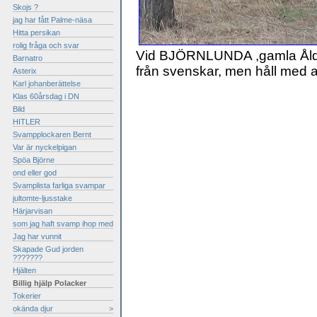
Skojs ?
jag har fått Palme-näsa
Hitta persikan
rolig fråga och svar
Vid BJÖRNLUNDA ,gamla Ålde
Barnatro
från svenskar, men håll med att
Asterix
Karl johanberättelse
Klas 60årsdag i DN
Bild
HITLER
Svampplockaren Bernt
Var är nyckelpigan
Spöa Björne
ond eller god
Svamplista farliga svampar
jultomte-ljusstake
Härjarvisan
som jag haft svamp ihop med
Jag har vunnit
Skapade Gud jorden
???????
Hjälten
Billig hjälp Polacker
Tokerier
okända djur
>