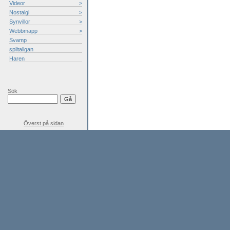
Videor
>
Nostalgi
>
Synvillor
>
Webbmapp
>
Svamp
spiltaligan
Haren
Sök
Överst på sidan