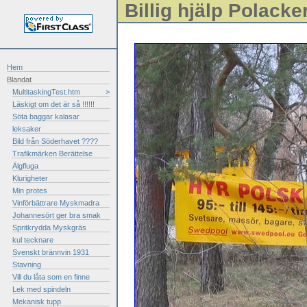
Billig hjälp Polacke
Hem
Blandat
MultitaskingTest.htm
>
Läskigt om det är så !!!!!!
Söta baggar kalasar
leksaker
Bild från Söderhavet ????
Trafikmärken Berättelse
Älgfluga
Klurigheter
Min protes
Vinförbättrare Myskmadra
Johannesört ger bra smak
Spritkrydda Myskgräs
kul tecknare
Svenskt brännvin 1931
Stavning
Vill du låta som en finne
Lek med spindeln
Mekanisk tupp