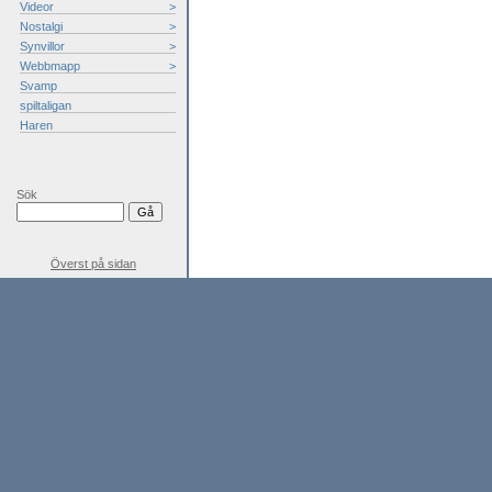
Videor
>
Nostalgi
>
Synvillor
>
Webbmapp
>
Svamp
spiltaligan
Haren
Sök
Överst på sidan