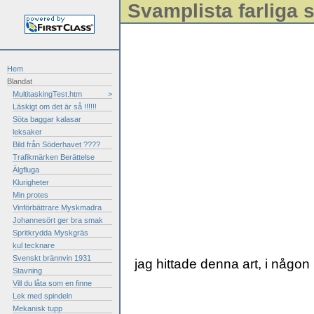
Svamplista farliga
Hem
Blandat
MultitaskingTest.htm
>
Läskigt om det är så !!!!!!
Söta baggar kalasar
leksaker
Bild från Söderhavet ????
Trafikmärken Berättelse
Älgfluga
Klurigheter
Min protes
Vinförbättrare Myskmadra
Johannesört ger bra smak
Spritkrydda Myskgräs
kul tecknare
Svenskt brännvin 1931
jag hittade denna art, i någon 
Stavning
Vill du låta som en finne
Lek med spindeln
Mekanisk tupp