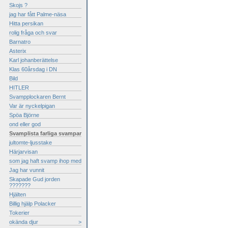
Skojs ?
jag har fått Palme-näsa
Hitta persikan
rolig fråga och svar
Barnatro
Asterix
Karl johanberättelse
Klas 60årsdag i DN
Bild
HITLER
Svampplockaren Bernt
Var är nyckelpigan
Spöa Björne
ond eller god
Svamplista farliga svampar
jultomte-ljusstake
Härjarvisan
som jag haft svamp ihop med
Jag har vunnit
Skapade Gud jorden
???????
Hjälten
Billig hjälp Polacker
Tokerier
okända djur
>