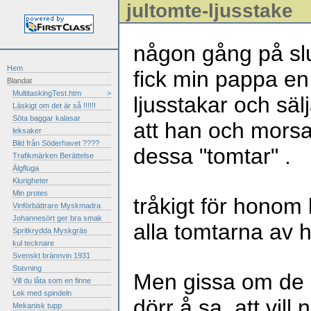
jultomte-ljusstake
någon gång på slut
Hem
fick min pappa en s
Blandat
MultitaskingTest.htm
>
ljusstakar och sälj
Läskigt om det är så !!!!!!
Söta baggar kalasar
att han och morsa
leksaker
Bild från Söderhavet ????
dessa "tomtar" .
Trafikmärken Berättelse
Älgfluga
Klurigheter
Min protes
tråkigt för honom 
Vinförbättrare Myskmadra
Johannesört ger bra smak
alla tomtarna av
Spritkrydda Myskgräs
kul tecknare
Svenskt brännvin 1931
Stavning
Men gissa om de g
Vill du låta som en finne
Lek med spindeln
dörr å sa, att vill
Mekanisk tupp