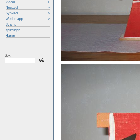
Videor
>
Nostalgi
>
Synvillor
>
Webbmapp
>
Svamp
spiltaligan
Haren
Sök