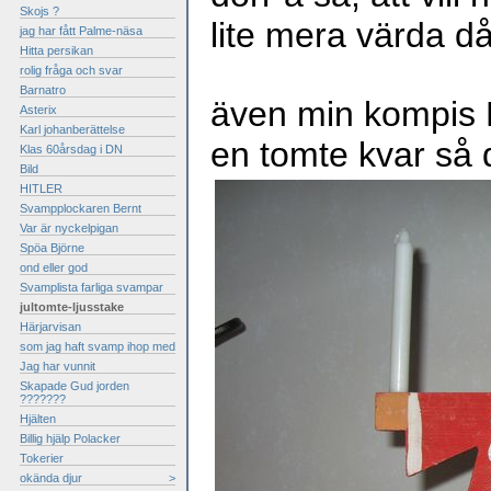
Skojs ?
lite mera värda då
jag har fått Palme-näsa
Hitta persikan
rolig fråga och svar
Barnatro
även min kompis 
Asterix
Karl johanberättelse
en tomte kvar så 
Klas 60årsdag i DN
Bild
HITLER
Svampplockaren Bernt
Var är nyckelpigan
Spöa Björne
ond eller god
Svamplista farliga svampar
jultomte-ljusstake
Härjarvisan
som jag haft svamp ihop med
Jag har vunnit
Skapade Gud jorden
???????
Hjälten
Billig hjälp Polacker
Tokerier
okända djur
>