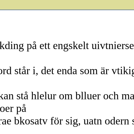
ding på ett engskelt uivtnierset
rd står i, det enda som är vtikig
 kan stå hlelur om blluer och m
oer på
vjrae bkosatv för sig, uatn odern