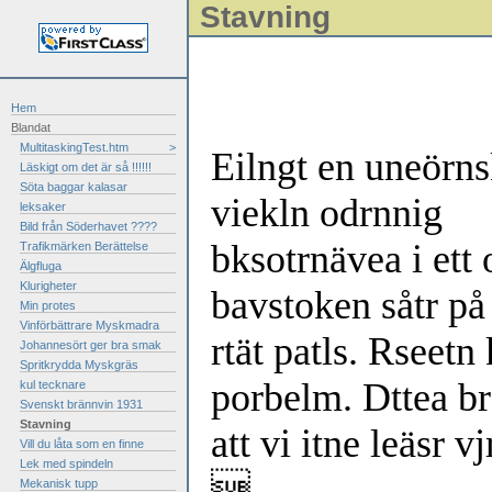
Stavning
Hem
Blandat
MultitaskingTest.htm
>
Eilngt en uneörnsk
Läskigt om det är så !!!!!!
Söta baggar kalasar
viekln odrnnig
leksaker
Bild från Söderhavet ????
bksotrnävea i ett o
Trafikmärken Berättelse
Älgfluga
Klurigheter
bavstoken såtr på
Min protes
Vinförbättrare Myskmadra
rtät patls. Rseetn
Johannesört ger bra smak
Spritkrydda Myskgräs
porbelm. Dttea br
kul tecknare
Svenskt brännvin 1931
Stavning
att vi itne leäsr 
Vill du låta som en finne
Lek med spindeln

Mekanisk tupp