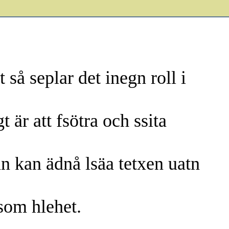
 så seplar det inegn roll i
t är att fsötra och ssita
an kan ädnå lsäa tetxen uatn
 som hlehet.