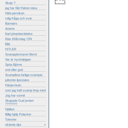
Skojs ?
jag har fått Palme-näsa
Hitta persikan
rolig fråga och svar
Barnatro
Asterix
Karl johanberättelse
Klas 60årsdag i DN
Bild
HITLER
Svampplockaren Bernt
Var är nyckelpigan
Spöa Björne
ond eller god
Svamplista farliga svampar
jultomte-ljusstake
Härjarvisan
som jag haft svamp ihop med
Jag har vunnit
Skapade Gud jorden
???????
Hjälten
Billig hjälp Polacker
Tokerier
okända djur
>