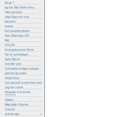
Skojs ?
jag har fått Palme-näsa
Hitta persikan
rolig fråga och svar
Barnatro
Asterix
Karl johanberättelse
Klas 60årsdag i DN
Bild
HITLER
Svampplockaren Bernt
Var är nyckelpigan
Spöa Björne
ond eller god
Svamplista farliga svampar
jultomte-ljusstake
Härjarvisan
som jag haft svamp ihop med
Jag har vunnit
Skapade Gud jorden
???????
Hjälten
Billig hjälp Polacker
Tokerier
okända djur
>