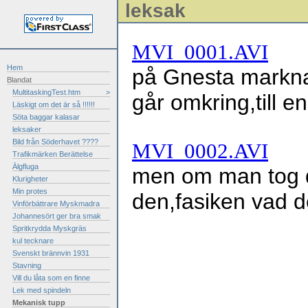
leksak
MVI_0001.AVI
Hem
på Gnesta marknad
Blandat
MultitaskingTest.htm
>
går omkring,till e
Läskigt om det är så !!!!!!
Söta baggar kalasar
leksaker
Bild från Söderhavet ????
MVI_0002.AVI
Trafikmärken Berättelse
Älgfluga
men om man tog d
Klurigheter
Min protes
den,fasiken vad d
Vinförbättrare Myskmadra
Johannesört ger bra smak
Spritkrydda Myskgräs
kul tecknare
Svenskt brännvin 1931
Stavning
Vill du låta som en finne
Lek med spindeln
Mekanisk tupp