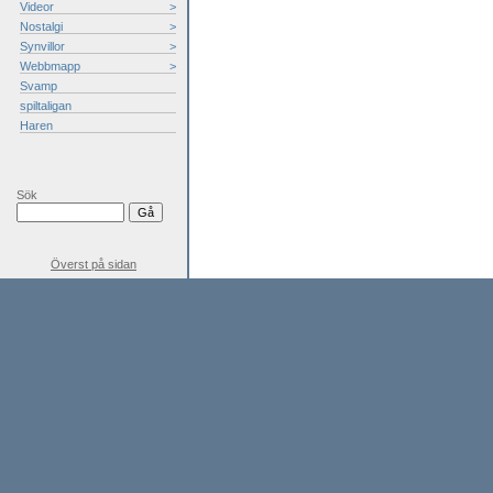
Videor
>
Nostalgi
>
Synvillor
>
Webbmapp
>
Svamp
spiltaligan
Haren
Sök
Överst på sidan