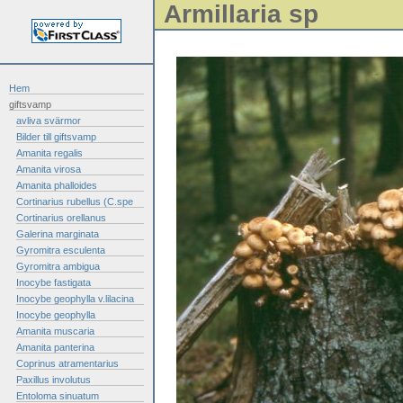
Armillaria sp
Hem
giftsvamp
avliva svärmor
Bilder till giftsvamp
Amanita regalis
Amanita virosa
Amanita phalloides
Cortinarius rubellus (C.spe
Cortinarius orellanus
Galerina marginata
Gyromitra esculenta
Gyromitra ambigua
Inocybe fastigata
Inocybe geophylla v.lilacina
Inocybe geophylla
Amanita muscaria
Amanita panterina
Coprinus atramentarius
Paxillus involutus
Entoloma sinuatum