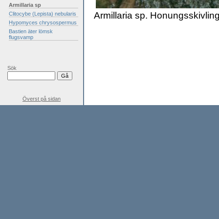
Armillaria sp
Armillaria sp. Honungsskivlin
Clitocybe (Lepista) nebularis
Hypomyces chrysospermus
Bastien äter lömsk
flugsvamp
Sök
Överst på sidan