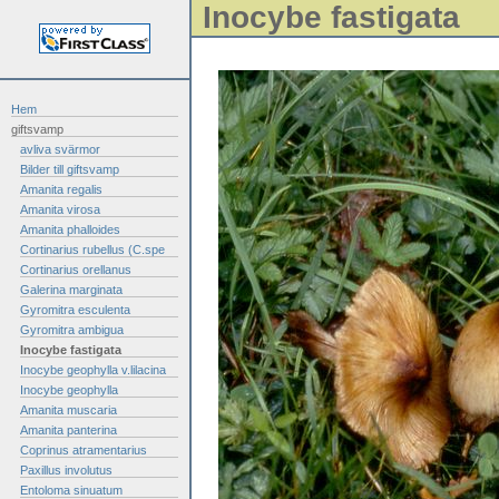
Inocybe fastigata
Hem
giftsvamp
avliva svärmor
Bilder till giftsvamp
Amanita regalis
Amanita virosa
Amanita phalloides
Cortinarius rubellus (C.spe
Cortinarius orellanus
Galerina marginata
Gyromitra esculenta
Gyromitra ambigua
Inocybe fastigata
Inocybe geophylla v.lilacina
Inocybe geophylla
Amanita muscaria
Amanita panterina
Coprinus atramentarius
Paxillus involutus
Entoloma sinuatum