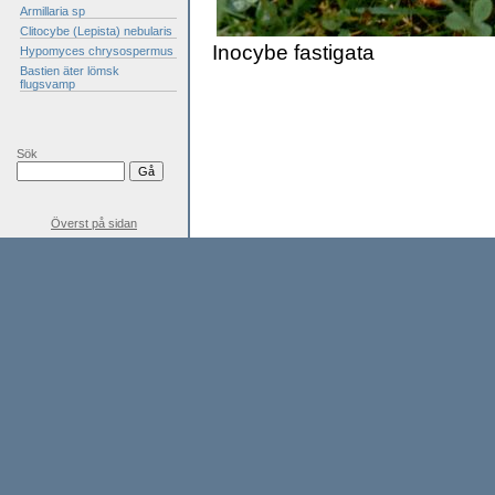
Armillaria sp
Clitocybe (Lepista) nebularis
Inocybe fastigata
Hypomyces chrysospermus
Bastien äter lömsk
flugsvamp
Sök
Överst på sidan