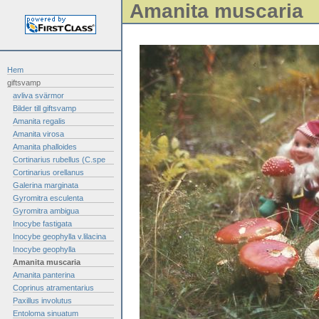
Amanita muscaria
Hem
giftsvamp
avliva svärmor
Bilder till giftsvamp
Amanita regalis
Amanita virosa
Amanita phalloides
Cortinarius rubellus (C.spe
Cortinarius orellanus
Galerina marginata
Gyromitra esculenta
Gyromitra ambigua
Inocybe fastigata
Inocybe geophylla v.lilacina
Inocybe geophylla
Amanita muscaria
Amanita panterina
Coprinus atramentarius
Paxillus involutus
Entoloma sinuatum