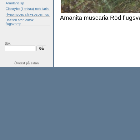
Armillaria sp
Clitocybe (Lepista) nebularis
Hypomyces chrysospermus
Amanita muscaria Röd flugsv
Bastien äter lömsk
flugsvamp
Sök
Överst på sidan