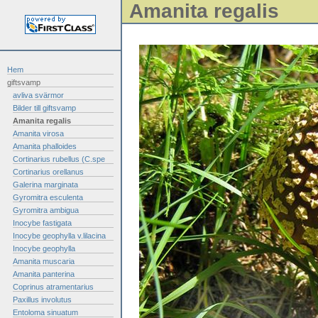
Amanita regalis
Hem
giftsvamp
avliva svärmor
Bilder till giftsvamp
Amanita regalis
Amanita virosa
Amanita phalloides
Cortinarius rubellus (C.spe
Cortinarius orellanus
Galerina marginata
Gyromitra esculenta
Gyromitra ambigua
Inocybe fastigata
Inocybe geophylla v.lilacina
Inocybe geophylla
Amanita muscaria
Amanita panterina
Coprinus atramentarius
Paxillus involutus
Entoloma sinuatum