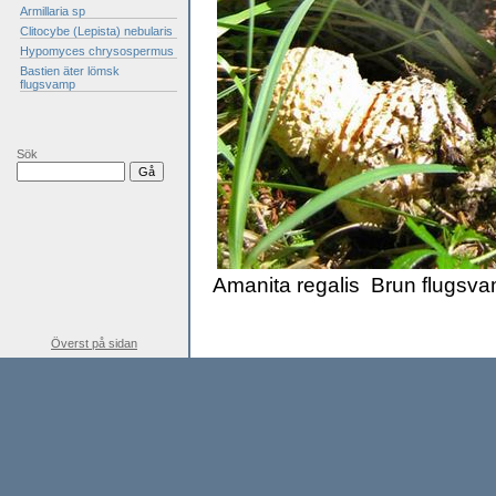
Armillaria sp
Clitocybe (Lepista) nebularis
Hypomyces chrysospermus
Bastien äter lömsk
flugsvamp
Sök
Amanita regalis Brun flugsv
Överst på sidan