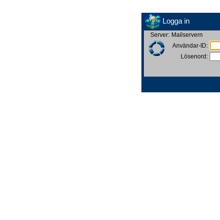
Logga in
Server:
Mailservern
Användar-ID:
Lösenord: